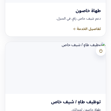
طهاة خاصون
دعم شيف خاص راقٍ في المنزل.
تفاصيل الخدمة
توظيف طاهٍ / شيف خاص
طهاة خاصون لمنزلك.