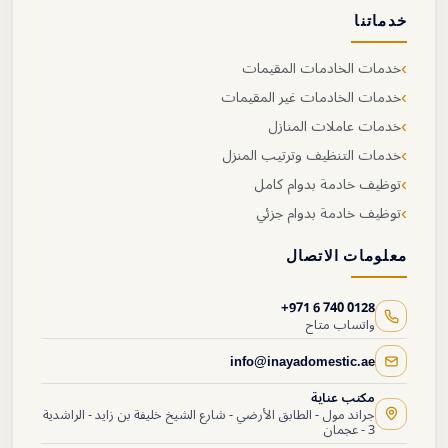
خدماتنا
›
خدمات الخادمات المقيمات
›
خدمات الخادمات غير المقيمات
›
خدمات عاملات المنازل
›
خدمات التنظيف وترتيب المنزل
›
توظيف خادمة بدوام كامل
›
توظيف خادمة بدوام جزئي
معلومات الاتصال
+971 6 740 0128
واتساب متاح
info@inayadomestic.ae
مكتب عناية
جراند مول - الطابق الأرضي - شارع الشيخ خليفة بن زايد - الراشدية
3 - عجمان