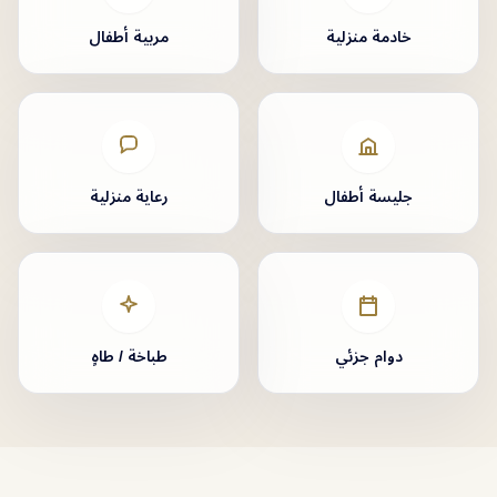
خادمة منزلية
مربية أطفال
جليسة أطفال
رعاية منزلية
دوام جزئي
طباخة / طاهٍ